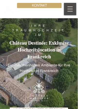
KONTAKT
IHRE
TRAUMHOCHZEIT
IM
Château Destinée: Exklusive
Hochzeitslocation in
Frankreich
Ein märchenhaftes Ambiente für Ihre
Hochzeit in Frankreich