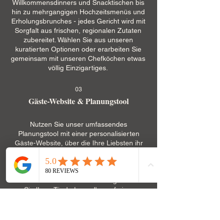
Willkommensdinners und Snacktischen bis
hin zu mehrgangigen Hochzeitsmenüs und
Erholungsbrunches - jedes Gericht wird mit
Sorgfalt aus frischen, regionalen Zutaten
zubereitet. Wählen Sie aus unseren
kuratierten Optionen oder erarbeiten Sie
gemeinsam mit unseren Chefköchen etwas
völlig Einzigartiges.
03
Gäste-Website & Planungstool
Nutzen Sie unser umfassendes
Planungstool mit einer personalisierten
Gäste-Website, über die Ihre Liebsten ihr
Kommen bestätigen und
Veranstaltungsdetails einsehen können.
Verwalten Sie alle Gästekommunikation,
erstellen Sie Ihre Website und organisieren
Sie Ihren Tischplan - alles auf einer
intuitiven Plattform.